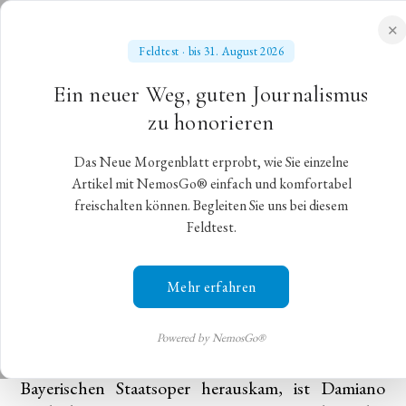
✕
Feldtest · bis 31. August 2026
NEUES MORGENBLATT
Ein neuer Weg, guten Journalismus
für gebildete Stände
zu honorieren
Das Neue Morgenblatt erprobt, wie Sie einzelne
Blässlich
Artikel mit NemosGo® einfach und komfortabel
freischalten können. Begleiten Sie uns bei diesem
Feldtest.
„La fille du régiment“ an der Bayerischen
Staatsoper
Mehr erfahren
München,
22. Dezember 2024
,
Christian Gohlke
Das Erfreulichste gleich vorweg: So schlimm wie
Powered by NemosGo®
seine „Aida“, die im Mai letzten Jahres an der
Bayerischen Staatsoper herauskam, ist Damiano