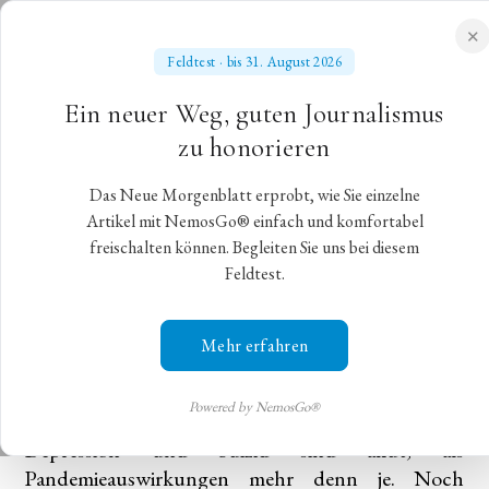
✕
Feldtest · bis 31. August 2026
NEUES MORGENBLATT
Ein neuer Weg, guten Journalismus
für gebildete Stände
zu honorieren
Das Neue Morgenblatt erprobt, wie Sie einzelne
Duncan Macmillans „All das
Artikel mit NemosGo® einfach und komfortabel
freischalten können. Begleiten Sie uns bei diesem
Schöne“ in Bern
Feldtest.
Duncan Macmillan „All das Schöne“ in den
Mehr erfahren
Vidmarhallen Bern
Bern,
2. November 2021
,
Bernhard Metz
Powered by NemosGo®
Depression und Suizid sind akut, als
Pandemieauswirkungen mehr denn je. Noch