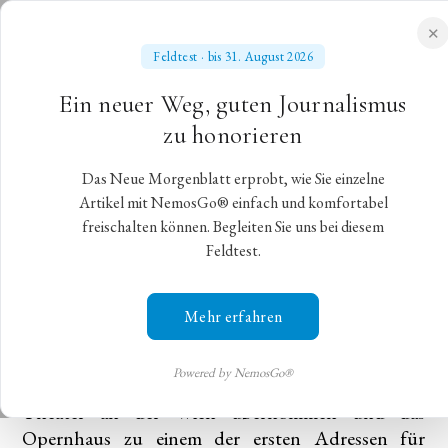
✕
Feldtest · bis 31. August 2026
NEUES MORGENBLATT
Ein neuer Weg, guten Journalismus
für gebildete Stände
zu honorieren
Das Neue Morgenblatt erprobt, wie Sie einzelne
Händels „Giulio Cesare“ im Theater
Artikel mit NemosGo® einfach und komfortabel
freischalten können. Begleiten Sie uns bei diesem
an der Wien
Feldtest.
Händels „Giulio Cesare“ im Theater an der Wien
Mehr erfahren
Wien,
22. Dezember 2021
,
Michael Bordt SJ
Powered by NemosGo®
Seitdem Roland Geyer 2006 die Intendanz am
Theater an der Wien übernommen und das
Opernhaus zu einem der ersten Adressen für