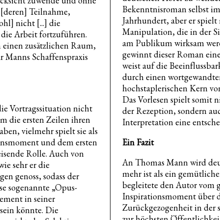
ücksicht zuwende und ohne
Bekenntnisroman selbst im
 [deren] Teilnahme,
Jahrhundert, aber er spielt
hl] nicht [...] die
Manipulation, die in der S
 die Arbeit fortzuführen.
am Publikum wirksam werd
h einen zusätzlichen Raum,
gewinnt dieser Roman eine
ar Manns Schaffenspraxis
weist auf die Beeinflussb
durch einen wortgewandte
hochstaplerischen Kern vo
Das Vorlesen spielt somit 
die Vortragssituation nicht
der Rezeption, sondern au
m die ersten Zeilen ihren
Interpretation eine entsch
ben, vielmehr spielt sie als
ionsmoment und dem ersten
Ein Fazit
eisende Rolle. Auch von
An Thomas Mann wird deutl
ie sehr er die
mehr ist als ein gemütlich
gen genoss, sodass der
begleitete den Autor vom 
ese sogenannte „Opus-
Inspirationsmoment über d
ement in seiner
Zurückgezogenheit in der s
sein könnte. Die
zur höchsten Öffentlichkei