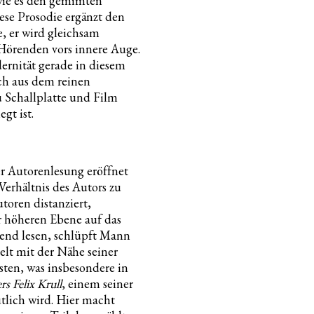
 wie es den gemimten
iese Prosodie ergänzt den
, er wird gleichsam
 Hörenden vors innere Auge.
ernität gerade in diesem
ch aus dem reinen
 Schallplatte und Film
gt ist.
r Autorenlesung eröffnet
Verhältnis des Autors zu
oren distanziert,
er höheren Ebene auf das
end lesen, schlüpft Mann
ielt mit der Nähe seiner
sten, was insbesondere in
s Felix Krull
, einem seiner
tlich wird. Hier macht