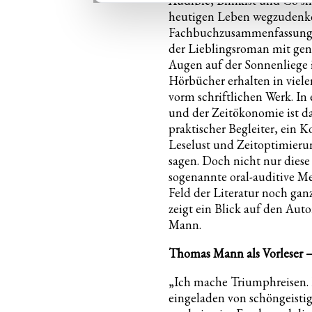
Audible, Blinkist und Co 
heutigen Leben wegzudenke
Fachbuchzusammenfassung 
der Lieblingsroman mit gen
Augen auf der Sonnenliege 
Hörbücher erhalten in viel
vorm schriftlichen Werk. In 
und der Zeitökonomie ist d
praktischer Begleiter, ein
Leselust und Zeitoptimier
sagen. Doch nicht nur diese
sogenannte oral-auditive M
Feld der Literatur noch gan
zeigt ein Blick auf den Aut
Mann.
Thomas Mann als Vorleser –
„Ich mache Triumphreisen. I
eingeladen von schöngeistig