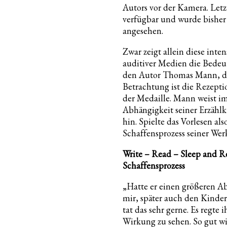
Autors vor der Kamera. Letz
verfügbar und wurde bisher
angesehen.
Zwar zeigt allein diese inte
auditiver Medien die Bedeut
den Autor Thomas Mann, do
Betrachtung ist die Rezeptio
der Medaille. Mann weist i
Abhängigkeit seiner Erzählk
hin. Spielte das Vorlesen al
Schaffensprozess seiner Wer
Write – Read – Sleep and R
Schaffensprozess
„Hatte er einen größeren Abs
mir, später auch den Kinder
tat das sehr gerne. Es regte 
Wirkung zu sehen. So gut w