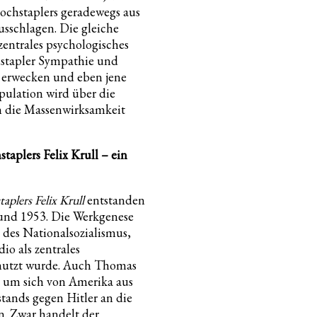
Hochstaplers geradewegs aus
usschlagen. Die gleiche
zentrales psychologisches
stapler Sympathie und
 erwecken und eben jene
pulation wird über die
in die Massenwirksamkeit
taplers Felix Krull – ein
plers Felix Krull
entstanden
und 1953. Die Werkgenese
 des Nationalsozialismus,
io als zentrales
nutzt wurde. Auch Thomas
 um sich von Amerika aus
tands gegen Hitler an die
. Zwar handelt der