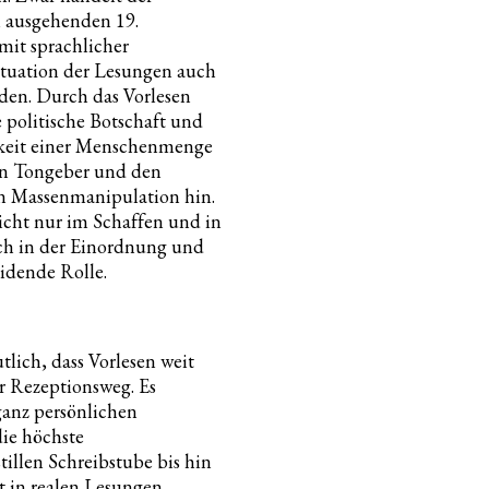
 ausgehenden 19.
 mit sprachlicher
ituation der Lesungen auch
en. Durch das Vorlesen
 politische Botschaft und
arkeit einer Menschenmenge
n Tongeber und den
n Massenmanipulation hin.
nicht nur im Schaffen und in
ch in der Einordnung und
eidende Rolle.
ich, dass Vorlesen weit
er Rezeptionsweg. Es
ganz persönlichen
ie höchste
tillen Schreibstube bis hin
t in realen Lesungen,