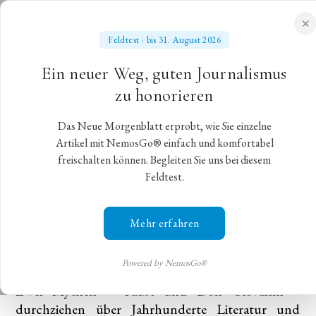
✕
Feldtest · bis 31. August 2026
NEUES MORGENBLATT
Ein neuer Weg, guten Journalismus
für gebildete Stände
zu honorieren
Das Neue Morgenblatt erprobt, wie Sie einzelne
Mozarts „Don Giovanni“ an der
Artikel mit NemosGo® einfach und komfortabel
freischalten können. Begleiten Sie uns bei diesem
Mailänder Scala
Feldtest.
„Don Giovanni“ in einer Neuinszenierung von
Mehr erfahren
Robert Carsen
Mailand,
5. April 2022
,
Eva Muzio
Powered by NemosGo®
Zwei Mythen – Faust und Don Giovanni –
durchziehen über Jahrhunderte Literatur und