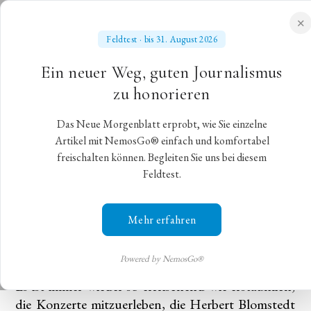
✕
Feldtest · bis 31. August 2026
NEUES MORGENBLATT
Ein neuer Weg, guten Journalismus
für gebildete Stände
zu honorieren
Das Neue Morgenblatt erprobt, wie Sie einzelne
Nüchterne Romantik und große
Artikel mit NemosGo® einfach und komfortabel
freischalten können. Begleiten Sie uns bei diesem
Liebe
Feldtest.
Herbert Blomstedt dirigiert das
Mehr erfahren
Symphonieorchester des Bayerischen Rundfunks
München,
13. Januar 2023
,
Christian Gohlke
Powered by NemosGo®
Es ist immer wieder so erfrischend wie erstaunlich,
die Konzerte mitzuerleben, die Herbert Blomstedt