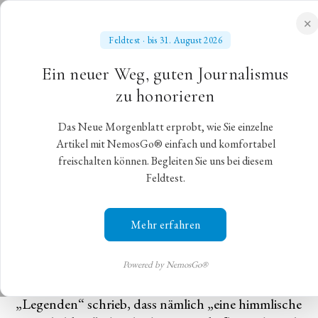
✕
Feldtest · bis 31. August 2026
NEUES MORGENBLATT
Ein neuer Weg, guten Journalismus
für gebildete Stände
zu honorieren
Das Neue Morgenblatt erprobt, wie Sie einzelne
Natürlich, anmutig, kraftvoll
Artikel mit NemosGo® einfach und komfortabel
freischalten können. Begleiten Sie uns bei diesem
Feldtest.
Iván Fischer dirigiert Antonín Dvořák und
Johannes Brahms beim Symphonieorchester des
Bayerischen Rundfunks
Mehr erfahren
München,
31. Januar 2025
,
Christian Gohlke
Powered by NemosGo®
Was die damalige Presse über Antonín Dvořáks
„Legenden“ schrieb, dass nämlich „eine himmlische