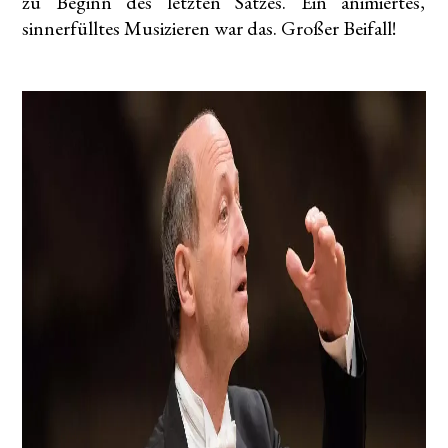
zu Beginn des letzten Satzes. Ein animiertes,
sinnerfülltes Musizieren war das. Großer Beifall!