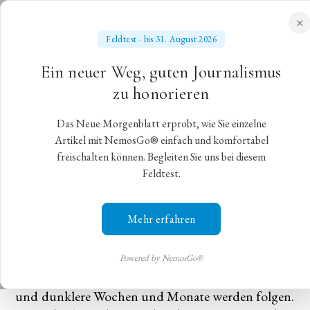
✕
Feldtest · bis 31. August 2026
NEUES MORGENBLATT
Ein neuer Weg, guten Journalismus
für gebildete Stände
zu honorieren
Das Neue Morgenblatt erprobt, wie Sie einzelne
Auftakt im Nationaltheater
Artikel mit NemosGo® einfach und komfortabel
freischalten können. Begleiten Sie uns bei diesem
Feldtest.
Gelungene Wiederaufnahmen zum Start der neuen
Saison
Mehr erfahren
München,
2. Oktober 2022
,
Christian Gohlke
Der Herbst ist da, kalte, regnerische Tage liegen
Powered by NemosGo®
schon jetzt, Anfang Oktober, hinter uns, kältere
und dunklere Wochen und Monate werden folgen.