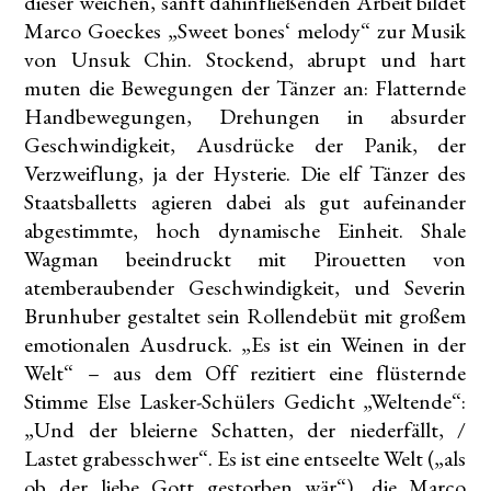
dieser weichen, sanft dahinfließenden Arbeit bildet
Marco Goeckes „Sweet bones‘ melody“ zur Musik
von Unsuk Chin. Stockend, abrupt und hart
muten die Bewegungen der Tänzer an: Flatternde
Handbewegungen, Drehungen in absurder
Geschwindigkeit, Ausdrücke der Panik, der
Verzweiflung, ja der Hysterie. Die elf Tänzer des
Staatsballetts agieren dabei als gut aufeinander
abgestimmte, hoch dynamische Einheit. Shale
Wagman beeindruckt mit Pirouetten von
atemberaubender Geschwindigkeit, und Severin
Brunhuber gestaltet sein Rollendebüt mit großem
emotionalen Ausdruck. „Es ist ein Weinen in der
Welt“ – aus dem Off rezitiert eine flüsternde
Stimme Else Lasker-Schülers Gedicht „Weltende“:
„Und der bleierne Schatten, der niederfällt, /
Lastet grabesschwer“. Es ist eine entseelte Welt („als
ob der liebe Gott gestorben wär“), die Marco