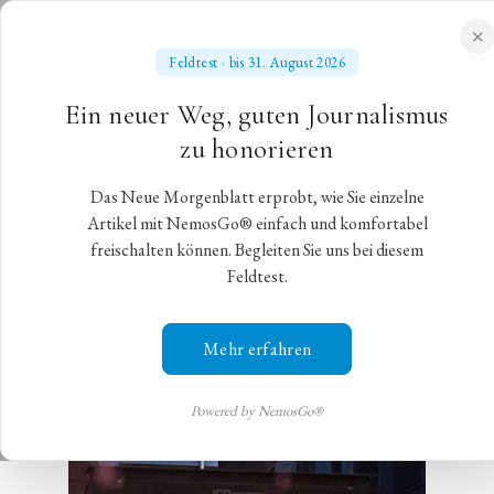
✕
Feldtest · bis 31. August 2026
NEUES MORGENBLATT
Ein neuer Weg, guten Journalismus
für gebildete Stände
zu honorieren
Das Neue Morgenblatt erprobt, wie Sie einzelne
Corona-Lektionen
Artikel mit NemosGo® einfach und komfortabel
freischalten können. Begleiten Sie uns bei diesem
Feldtest.
München,
8. März 2021
,
Alexander Sperling
Eklig, schmierig und billig versucht die Coca-Cola-
Mehr erfahren
Werbung, sich an die lockdowngeplagte
Bevölkerung heranzuwanzen.
Powered by NemosGo®