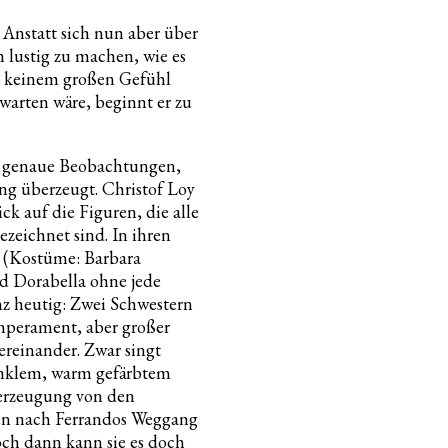
 Anstatt sich nun aber über
 lustig zu machen, wie es
u keinem großen Gefühl
warten wäre, beginnt er zu
d genaue Beobachtungen,
ng überzeugt. Christof Loy
ick auf die Figuren, die alle
zeichnet sind. In ihren
 (Kostüme: Barbara
nd Dorabella ohne jede
z heutig: Zwei Schwestern
mperament, aber großer
ereinander. Zwar singt
nklem, warm gefärbtem
erzeugung von den
en nach Ferrandos Weggang
och dann kann sie es doch