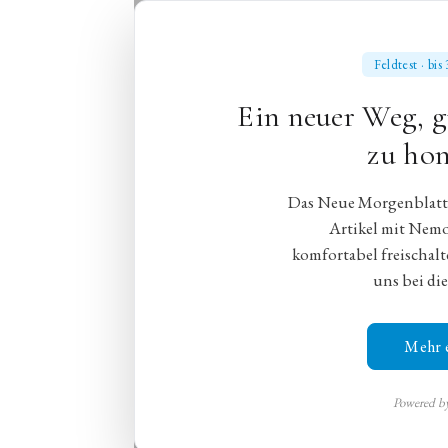
Feldtest · bi
Ein neuer Weg, g
Oper
Ballett
zu hon
Das Neue Morgenblatt e
Artikel mit Nem
komfortabel freischalt
„Cosi fan tut
uns bei die
Mozarts „Cosi fan tut
Mehr 
starken Besetzung zu 
Powered 
Salzburg,
6. August 2021
,
Christi