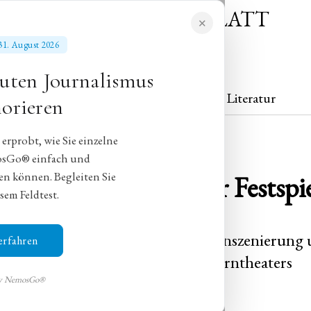
NEUES MORGENBLATT
✕
für gebildete Stände
s 31. August 2026
uten Journalismus
Theater
Konzert
Literatur
orieren
rprobt, wie Sie einzelne
osGo® einfach und
en können. Begleiten Sie
te“ bei den Salzburger Festspi
sem Feldtest.
te“ wird in Christof Loys kluger Inszenierung
erfahren
einem seltenen Glücksfall des Operntheaters
by NemosGo®
an Gohlke