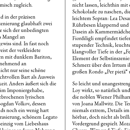
misch zugleich.
nicht lassen, leichthin mi
Schokolade zu naschen, di
 in der präzisen
leichtem Sopran: Lea Desa
zenierung glaubhaft zwei
Rührbesen klappernd und d
e sich der unbedingten
Dasein als Kammermädchen 
s Mangel an
Fiordiligli empfindet tiefe
wiss sind. In fast noch
stupender Technik, leuch
eist der verkleidete
klangvoller Tiefe in der „F
n mit dunklem Bariton,
Element der Selbstinszenier
zunehmend an
Schmerz über den Irrtum i
icht nur seine schöne
großen Rondo „Per pietà“ 
htvollen Bart als Ausweis
eit. Anders äußert sich die
So leicht und unangestreng
t im Imponiergehabe,
Loy wirkt, so natürlich un
ebrochenen lyrischen
die noblen Wiener Philhar
ogdan Volkov, dessen
von Joana Mallwitz. Die Te
ds noch ein wenig hart
niemals extrem, Details im
hrasierung, schönem Legato
hörbar, doch nicht als bril
 einzig vom Liebeshaus
Vordergrund gespielt. Moz