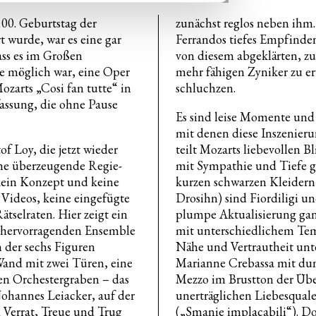
00. Geburtstag der
zunächst reglos neben ihm.
rt wurde, war es eine gar
Ferrandos tiefes Empfinden
ass es im Großen
von diesem abgeklärten, z
ie möglich war, eine Oper
mehr fähigen Zyniker zu er
ozarts „Cosi fan tutte“ in
schluchzen.
fassung, die ohne Pause
Es sind leise Momente un
mit denen diese Inszenieru
f Loy, die jetzt wieder
teilt Mozarts liebevollen Bl
ne überzeugende Regie-
mit Sympathie und Tiefe ge
 kein Konzept und keine
kurzen schwarzen Kleidern
e Videos, keine eingefügte
Drosihn) sind Fiordiligi u
tselraten. Hier zeigt ein
plumpe Aktualisierung gan
m hervorragenden Ensemble
mit unterschiedlichem Te
 der sechs Figuren
Nähe und Vertrautheit unt
Wand mit zwei Türen, eine
Marianne Crebassa mit du
en Orchestergraben – das
Mezzo im Brustton der Üb
Johannes Leiacker, auf der
unerträglichen Liebesqual
 Verrat, Treue und Trug
(„Smanie implacabili“). D