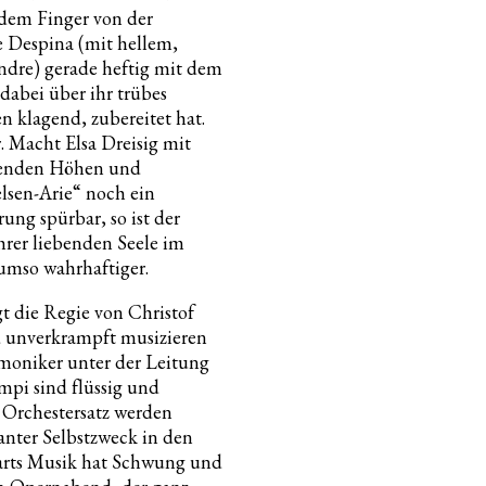
t dem Finger von der
e Despina (mit hellem,
ndre) gerade heftig mit dem
abei über ihr trübes
klagend, zubereitet hat.
r. Macht Elsa Dreisig mit
tenden Höhen und
elsen-Arie“ noch ein
ung spürbar, so ist der
hrer liebenden Seele im
umso wahrhaftiger.
t die Regie von Christof
d unverkrampft musizieren
moniker unter der Leitung
mpi sind flüssig und
 Orchestersatz werden
lanter Selbstzweck in den
arts Musik hat Schwung und