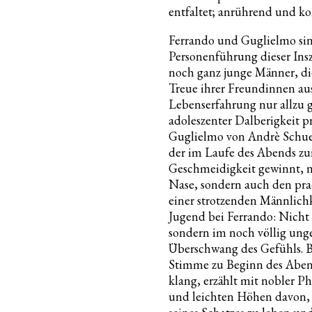
entfaltet; anrührend und ko
Ferrando und Guglielmo sind
Personenführung dieser Ins
noch ganz junge Männer, di
Treue ihrer Freundinnen au
Lebenserfahrung nur allzu ge
adoleszenter Dalberigkeit pr
Guglielmo von Andrè Schue
der im Laufe des Abends 
Geschmeidigkeit gewinnt, n
Nase, sondern auch den prac
einer strotzenden Männlichk
Jugend bei Ferrando: Nich
sondern im noch völlig ung
Überschwang des Gefühls. B
Stimme zu Beginn des Aben
klang, erzählt mit nobler P
und leichten Höhen davon,