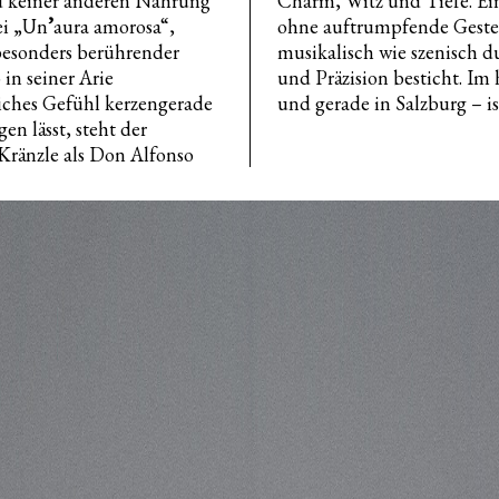
nd keiner anderen Nahrung
Charm, Witz und Tiefe. Ei
ei „Un
’
aura amorosa“,
ohne auftrumpfende Gest
 besonders berührender
musikalisch wie szenisch d
n seiner Arie
und Präzision besticht. Im
liches Gefühl kerzengerade
und gerade in Salzburg – ist
n lässt, steht der
Kränzle als Don Alfonso