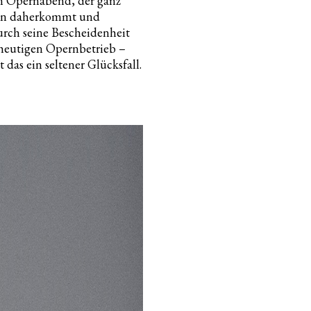
n Opernabend, der ganz
en daherkommt und
urch seine Bescheidenheit
 heutigen Opernbetrieb –
 das ein seltener Glücksfall.