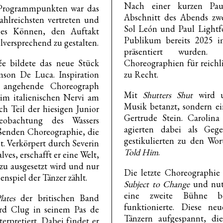
Nach einer kurzen Pau
 Programmpunkten war das
Abschnitt des Abends zwe
ahlreichsten vertreten und
Sol León und Paul Light
ches Können, den Auftakt
Publikum bereits 2025
versprechend zu gestalten.
präsentiert wurden.
ée bildete das neue Stück
Choreographien für reichl
on De Luca. Inspiration
zu Recht.
 angehende Choreograph
Mit
Shutters Shut
wird u
 im italienischen Nervi am
Musik betanzt, sondern ei
och Teil der hiesigen Junior
Gertrude Stein. Carolina
obachtung des Wassers
agierten dabei als Geg
eißenden Choreographie, die
gestikulierten zu den Wo
t. Verkörpert durch Severin
Told Him
.
es, erschafft er eine Welt,
ezu ausgesetzt wird und nur
Die letzte Choreographie
spiel der Tänzer zählt.
Subject to Change
und nutz
eine zweite Bühne be
lates
der britischen Band
funktionierte. Diese n
rd Clug in seinem Pas de
Tänzern aufgespannt, di
terpretiert. Dabei findet er