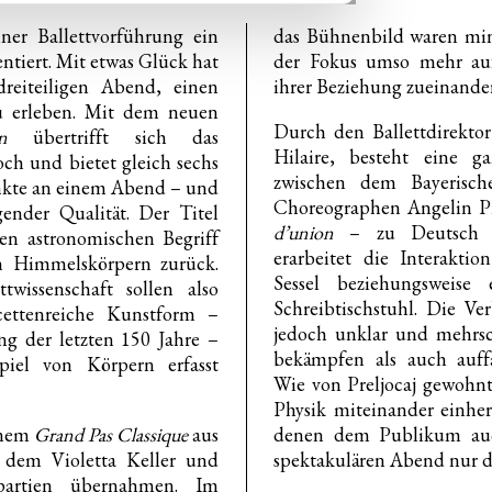
ner Ballettvorführung ein
das Bühnenbild waren mini
ntiert. Mit etwas Glück hat
der Fokus umso mehr au
reiteiligen Abend, einen
ihrer Beziehung zueinander
zu erleben. Mit dem neuen
Durch den Ballettdirektor 
n
übertrifft sich das
Hilaire, besteht eine g
doch und bietet gleich sechs
zwischen dem Bayerisch
kte an einem Abend – und
Choreographen Angelin Pr
gender Qualität. Der Titel
d’union
– zu Deutsch i
en astronomischen Begriff
erarbeitet die Interakti
n Himmelskörpern zurück.
Sessel beziehungsweise 
twissenschaft sollen also
Schreibtischstuhl. Die Ve
acettenreiche Kunstform –
jedoch unklar und mehrsch
ng der letzten 150 Jahre –
bekämpfen als auch auff
iel von Körpern erfasst
Wie von Preljocaj gewohnt
Physik miteinander einher
inem
Grand Pas Classique
aus
denen dem Publikum auc
n dem Violetta Keller und
spektakulären Abend nur d
partien übernahmen. Im