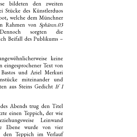
se bildeten den zweiten
i Stücke des Künstlerduos
foot, welche dem Münchner
 im Rahmen von
Sphären.03
 Dennoch sorgten die
ich Beifall des Publikums –
ngewöhnlicherweise keine
n eingesprochener Text von
 Bastos und Ariel Merkuri
enstücke miteinander und
rten aus Steins Gedicht
If I
 des Abends trug den Titel
te einen Teppich, der wie
ziehungsweise Leinwand
eue Ebene wurde von vier
e den Teppich im Verlauf