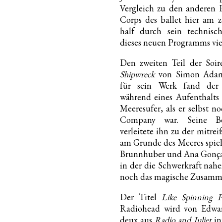
Vergleich zu den anderen
Corps des ballet hier am z
half durch sein technis
dieses neuen Programms viel
Den zweiten Teil der Soir
Shipwreck
von Simon Adams
für sein Werk fand der
während eines Aufenthalts
Meeresufer, als er selbst n
Company war. Seine Be
verleitete ihn zu der mitr
am Grunde des Meeres spiel
Brunnhuber und Ana Gonçalv
in der die Schwerkraft nah
noch das magische Zusammen
Der Titel
Like Spinning P
Radiohead wird von Edwa
deux aus
Radio and Juliet
in