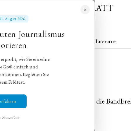
NEUES MORGENBLATT
✕
für gebildete Stände
s 31. August 2026
uten Journalismus
Theater
Konzert
Literatur
orieren
rprobt, wie Sie einzelne
osGo® einfach und
en können. Begleiten Sie
sechs Welten
sem Feldtest.
ballett zeigt mit „Konstellationen" die Bandbrei
erfahren
tfoot
by NemosGo®
s Groll