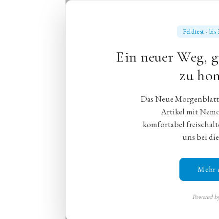
Feldtest · bi
Ein neuer Weg, g
Oper
Ballett
zu hon
Das Neue Morgenblatt e
Artikel mit Nem
komfortabel freischalt
Ein Abend - 
uns bei die
Das Bayerische Staats
Mehr 
Petipa bis León/Ligh
Powered 
München,
19. Juni 2026
,
Johanne