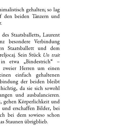
malistisch gehalten; so lag
f den beiden Tänzern und
.
des Staatsballetts, Laurent
anz besondere Verbindung
en Staatsballett und dem
eljocaj. Sein Stück
Un trait
n etwa „Bindestrich“ –
on zweier Herren um einen
einen einfach gehaltenen
rbindung der beiden bleibt
ichtig, da sie sich sowohl
angen und ausbalancieren.
, gehen Körperlichkeit und
 und erschaffen Bilder, bei
h bei dem sowieso schon
as Staunen übrigblieb.