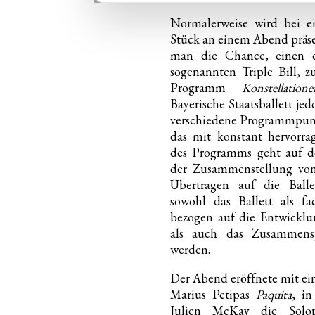
Normalerweise wird bei ei
Stück an einem Abend präse
man die Chance, einen d
sogenannten Triple Bill, 
Programm
Konstellatione
Bayerische Staatsballett je
verschiedene Programmpun
das mit konstant hervorra
des Programms geht auf d
der Zusammenstellung vo
Übertragen auf die Ballet
sowohl das Ballett als f
bezogen auf die Entwicklu
als auch das Zusammensp
werden.
Der Abend eröffnete mit e
Marius Petipas
Paquita
, i
Julien McKay die Solo