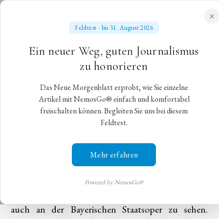
✕
Feldtest · bis 31. August 2026
NEUES MORGENBLATT
Ein neuer Weg, guten Journalismus
für gebildete Stände
zu honorieren
Das Neue Morgenblatt erprobt, wie Sie einzelne
Ersehntes Wiedersehen
Artikel mit NemosGo® einfach und komfortabel
freischalten können. Begleiten Sie uns bei diesem
Feldtest.
John Neumeiers „Kameliendame“ in München
München,
12. Mai 2026
,
Christitan Gohlke
Mehr erfahren
1978 wurde John Neumeiers Ballett „Die
Kameliendame“ in Stuttgart uraufgeführt. Seit
Powered by NemosGo®
1997 ist sein längst zum Klassiker avanciertes Werk
auch an der Bayerischen Staatsoper zu sehen.