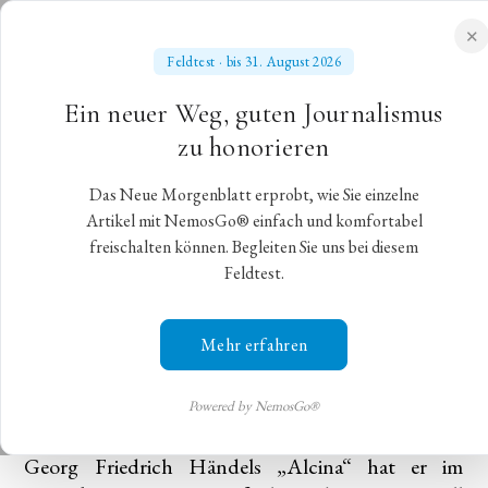
✕
Feldtest · bis 31. August 2026
NEUES MORGENBLATT
Ein neuer Weg, guten Journalismus
für gebildete Stände
zu honorieren
Das Neue Morgenblatt erprobt, wie Sie einzelne
Gut ist nicht genug
Artikel mit NemosGo® einfach und komfortabel
freischalten können. Begleiten Sie uns bei diesem
Feldtest.
Händels „Alcina“ in Hamburg
Hamburg,
13. Februar 2023
,
Michael Bordt SJ
Mehr erfahren
Marc Minkowski tourt zur Zeit mit seinem
Ensemble Les Musiciens du Louvre und einer Schar
Powered by NemosGo®
illustrer Sängerinnen und Sänger durch Europa.
Georg Friedrich Händels „Alcina“ hat er im