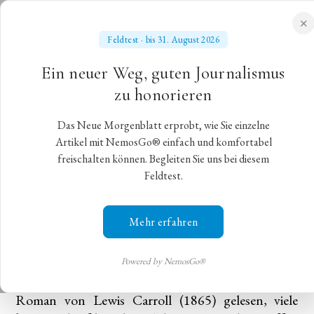
✕
Feldtest · bis 31. August 2026
NEUES MORGENBLATT
Ein neuer Weg, guten Journalismus
für gebildete Stände
zu honorieren
Das Neue Morgenblatt erprobt, wie Sie einzelne
Im Reich der Phantasie
Artikel mit NemosGo® einfach und komfortabel
freischalten können. Begleiten Sie uns bei diesem
Feldtest.
Das Bayerische Staatsballett tanzt Christopher
Wheeldons „Alice im Wunderland“
Mehr erfahren
München,
15. Oktober 2023
,
Christian Gohlke
Jeder kennt die Geschichte von Alice im
Powered by NemosGo®
Wunderland. Manche haben sie tatsächlich als
Roman von Lewis Carroll (1865) gelesen, viele