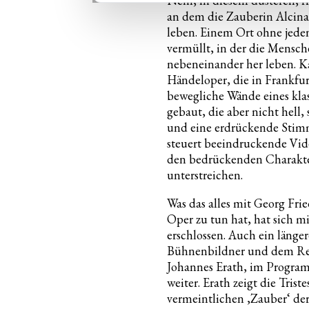
Nein, in diesem düsteren, f
an dem die Zauberin Alcin
leben. Einem Ort ohne je
vermüllt, in der die Mensc
nebeneinander her leben. Ka
Händeloper, die in Frankfur
bewegliche Wände eines klas
gebaut, die aber nicht hell
und eine erdrückende Stim
steuert beeindruckende Vide
den bedrückenden Charakte
unterstreichen.
Was das alles mit Georg Fri
Oper zu tun hat, hat sich mi
erschlossen. Auch ein länge
Bühnenbildner und dem Reg
Johannes Erath, im Programm
weiter. Erath zeigt die Trist
vermeintlichen ‚Zauber‘ der