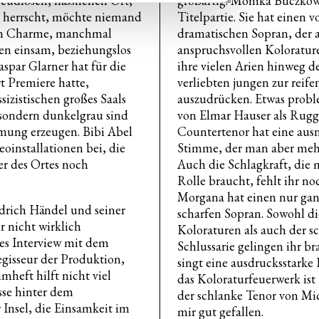
reudlosen, hässlichen Ort,
großartig. Monika Buczkow
a herrscht, möchte niemand
Titelpartie. Sie hat einen 
den Charme, manchmal
dramatischen Sopran, der a
hen einsam, beziehungslos
anspruchsvollen Koloraturen
spar Glarner hat für die
ihre vielen Arien hinweg d
t Premiere hatte,
verliebten jungen zur reife
sizistischen großes Saals
auszudrücken. Etwas probl
, sondern dunkelgrau sind
von Elmar Hauser als Rugg
mung erzeugen. Bibi Abel
Countertenor hat eine aus
oinstallationen bei, die
Stimme, der man aber meh
r des Ortes noch
Auch die Schlagkraft, die 
Rolle braucht, fehlt ihr no
Morgana hat einen nur gan
edrich Händel und seiner
scharfen Sopran. Sowohl di
r nicht wirklich
Koloraturen als auch der s
res Interview mit dem
Schlussarie gelingen ihr b
isseur der Produktion,
singt eine ausdrucksstarke 
heft hilft nicht viel
das Koloraturfeuerwerk is
esse hinter dem
der schlanke Tenor von Mic
 Insel, die Einsamkeit im
mir gut gefallen.