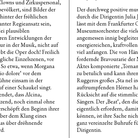
lowns und Zirkuspersonal,
völkert, sind Bilder der
Der durchweg positive mus
hinter der fröhlichen
durch die Dirigentin Julia 
anter Regieansatz sein,
lässt mit dem Frankfurter
lei plausiblen
Museumsorchester die viele
eren Entwicklungen der
angemessen innig begleiten
ur in der Musik, nicht auf
energiereichen, kraftvollen
bt die Oper doch! Freilich
viel anfangen. Die von Hän
gliche Einzelszenen, vor
fordernde Bravourarie der
. So etwa, wenn Morgana
Aktes komponierte ‚Tornami
mio dolore‘ vor dem
zu betulich und kann ihren 
ühne einsam in der
Ruggeros großes ‚Sta nel irc
f einer Schaukel singt.
auftrumpfenden Hörner har
ndet, dass Alcina,
Rücksicht auf die stimmli
itzend, noch einmal ohne
Sängers. Der ‚Beat‘, den d
erschöpft den Beginn ihrer
eigentlich erfordern, damit
über dem Klang eines
können, ist ihre Sache nic
das über dröhnende
ganz vereinzelte Buhrufe f
rd.
Dirigentin.