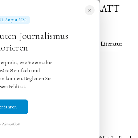
NEUES MORGENBLATT
✕
für gebildete Stände
s 31. August 2026
uten Journalismus
Theater
Konzert
Literatur
orieren
rprobt, wie Sie einzelne
osGo® einfach und
en können. Begleiten Sie
uberreich
sem Feldtest.
ugt in Frankfurt nur teilweise
erfahren
Bordt SJ
by NemosGo®