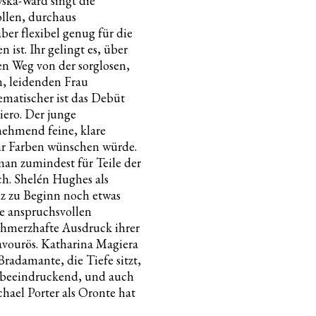
ska-Ward singt die
vollen, durchaus
ber flexibel genug für die
 ist. Ihr gelingt es, über
en Weg von der sorglosen,
n, leidenden Frau
ematischer ist das Debüt
iero. Der junge
nehmend feine, klare
r Farben wünschen würde.
man zumindest für Teile der
ch. Shelén Hughes als
z zu Beginn noch etwas
e anspruchsvollen
chmerzhafte Ausdruck ihrer
ravourös. Katharina Magiera
Bradamante, die Tiefe sitzt,
t beeindruckend, und auch
hael Porter als Oronte hat