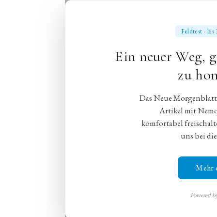
Feldtest · bi
Ein neuer Weg, g
Oper
Ballett
zu hon
Das Neue Morgenblatt e
Artikel mit Nem
komfortabel freischalt
Im tristen Za
uns bei die
Händels Alcina überze
Mehr 
Frankfurt,
15. Juni 2025
,
Michael 
Powered 