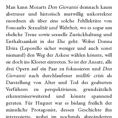
Man kann Mozarts
Don Giovanni
demnach kaum
abstruser und historisch mutwillig unkorrekter
zuordnen als über eine solche Fehllektüre von
Foucaults
Sexualität und Wahrheit
, wo es sogar um
eheliche Treue sowie sexuelle Zurückhaltung und
Enthaltsamkeit in der Ehe geht. Wobei Donna
Elvira (Leporello sicher weniger und auch sonst
niemand) den Weg der Askese wählen könnte, will
sie doch ins Kloster eintreten. So ist der Ansatz, alle
drei Opern auf ein Paar zu fokussieren und
Don
Giovanni
nach durchlaufener
midlife crisis
als
Darstellung von Alter und Tod des gealterten
Verführers zu perspektivieren, grundsätzlich
erkenntniserweiternd und könnte spannend
geraten. Für Huguet war es bislang freilich der
männliche Protagonist, dessen Geschichte ihn
interessierte, wobei im nochmals abgeänderten