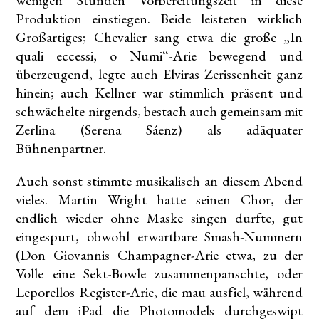
wenigen Stunden Vorbereitungszeit in diese
Produktion einstiegen. Beide leisteten wirklich
Großartiges; Chevalier sang etwa die große „In
quali eccessi, o Numi“-Arie bewegend und
überzeugend, legte auch Elviras Zerissenheit ganz
hinein; auch Kellner war stimmlich präsent und
schwächelte nirgends, bestach auch gemeinsam mit
Zerlina (Serena Sáenz) als adäquater
Bühnenpartner.
Auch sonst stimmte musikalisch an diesem Abend
vieles. Martin Wright hatte seinen Chor, der
endlich wieder ohne Maske singen durfte, gut
eingespurt, obwohl erwartbare Smash-Nummern
(Don Giovannis Champagner-Arie etwa, zu der
Volle eine Sekt-Bowle zusammenpanschte, oder
Leporellos Register-Arie, die mau ausfiel, während
auf dem iPad die Photomodels durchgeswipt