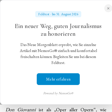
✕
Feldtest · bis 31. August 2026
NEUES MORGENBLATT
Ein neuer Weg, guten Journalismus
für gebildete Stände
zu honorieren
Das Neue Morgenblatt erprobt, wie Sie einzelne
Mozarts „Don Giovanni“ an der
Artikel mit NemosGo® einfach und komfortabel
freischalten können. Begleiten Sie uns bei diesem
Berliner Staatsoper
Feldtest.
Zum Abschluss der „Mozart-Da-Ponte-Trilogie“ an
Mehr erfahren
der Berliner Staatsoper mit Mozarts „Don
Giovanni“
Powered by NemosGo®
Berlin,
20. April 2022
,
Bernhard Metz
Don Giovanni
ist als „Oper aller Opern“, wie