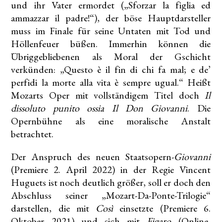
und ihr Vater ermordet („Sforzar la figlia ed
ammazzar il padre!“), der böse Hauptdarsteller
muss im Finale für seine Untaten mit Tod und
Höllenfeuer büßen. Immerhin können die
Übriggebliebenen als Moral der Gschicht
verkünden: „Questo è il fin di chi fa mal; e de’
perfidi la morte alla vita è sempre ugual.“ Heißt
Mozarts Oper mit vollständigem Titel doch
Il
dissoluto punito ossia Il Don Giovanni
. Die
Opernbühne als eine moralische Anstalt
betrachtet.
Der Anspruch des neuen Staatsopern-
Giovanni
(Premiere 2. April 2022) in der Regie Vincent
Huguets ist noch deutlich größer, soll er doch den
Abschluss seiner „Mozart-Da-Ponte-Trilogie“
darstellen, die mit
Così
einsetzte (Premiere 6.
Oktober 2021) und sich mit
Figaro
(Online-