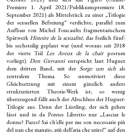
Premiere 1. April 2021/Publikumspremiere 18.
September 2021) als Mittelstück zu einer „Trilogie
der sexuellen Befreiung“ verdichte, parallel zum
Aufbau von Michel Foucaults fragmentarischem
Spätwerk
Histoire de la sexualité
, das freilich fünf-
bis sechsteilig geplant war (und woraus seit 2018
der vierte Teil
Les Aveux de la chair
postum
vorliegt).
Don Giovanni
entspricht laut Huguet
dem dritten Band, mit der
Sorge um sich
als
zentralem Thema. So unmotiviert diese
Gleichsetzung mit einem gänzlich anders
strukturierten Theorie-Werk ist, so wenig
überzeugend fällt auch der Abschluss der Huguet-
Trilogie aus. Denn der Lüstling, der sich gehen
lässt und in da Pontes Libretto nur „Lasciar le
donne? Pazzo! Sai ch’elle per me son necessarie più
del pan che mangio, più dell’aria che spiro!“ auf den