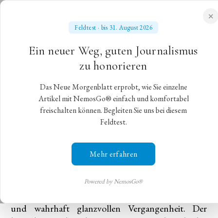
✕
Feldtest · bis 31. August 2026
NEUES MORGENBLATT
Ein neuer Weg, guten Journalismus
für gebildete Stände
zu honorieren
Das Neue Morgenblatt erprobt, wie Sie einzelne
Musentempel am Ring
Artikel mit NemosGo® einfach und komfortabel
freischalten können. Begleiten Sie uns bei diesem
Feldtest.
Ein Streifzug durch Wiens Kulturheiligtümer
Wien,
21. Oktober 2023
,
Christian Gohlke
Mehr erfahren
Der Musikverein, die Staatsoper, das Burgtheater –
das ist die heilige Dreifaltigkeit österreichischer
Powered by NemosGo®
Hochkultur, umweht vom Mythos einer großen
und wahrhaft glanzvollen Vergangenheit. Der