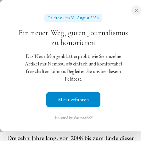
✕
Feldtest · bis 31. August 2026
NEUES MORGENBLATT
Ein neuer Weg, guten Journalismus
für gebildete Stände
zu honorieren
Das Neue Morgenblatt erprobt, wie Sie einzelne
Nikolaus Bachlers Abschied von der
Artikel mit NemosGo® einfach und komfortabel
freischalten können. Begleiten Sie uns bei diesem
Bayerischen Staatsoper
Feldtest.
Mit einem phantastischen Aufgebot an Opernstars
Mehr erfahren
begeht Nikolaus Bachler seinen Abschied von der
Bayerischen Staatsoper
Powered by NemosGo®
München,
30. Juli 2021
,
Christian Gohlke
Dreizehn Jahre lang, von 2008 bis zum Ende dieser