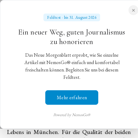
✕
Feldtest · bis 31. August 2026
NEUES MORGENBLATT
Ein neuer Weg, guten Journalismus
für gebildete Stände
zu honorieren
Das Neue Morgenblatt erprobt, wie Sie einzelne
O dio
Artikel mit NemosGo® einfach und komfortabel
freischalten können. Begleiten Sie uns bei diesem
Feldtest.
Kein Genuss: Klassik am Odeonsplatz auf
schlechteren Plätzen
Mehr erfahren
München,
8. Juli 2023
,
Christian Gohlke
Klassik am Odeonsplatz ist seit vielen Jahren ein
Powered by NemosGo®
fester Bestandteil des sommerlich-kulturellen
Lebens in München. Für die Qualität der beiden