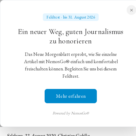
✕
Feldtest · bis 31. August 2026
NEUES MORGENBLATT
Ein neuer Weg, guten Journalismus
für gebildete Stände
zu honorieren
Das Neue Morgenblatt erprobt, wie Sie einzelne
Thielemann dirigiert in Salzburg die
Artikel mit NemosGo® einfach und komfortabel
freischalten können. Begleiten Sie uns bei diesem
Wiener Philharmoniker
Feldtest.
Am 22. August vor einhundert Jahren wurden die
Mehr erfahren
Salzburger Festspiele gegründet. Die Wiener
Philharmoniker unter der Leitung von Christian
Thielemann gaben im Großen Festspielhaus eine
Powered by NemosGo®
glanzvolle Matinee zum Jubiläum
Salzburg,
22. August 2020
,
Christian Gohlke