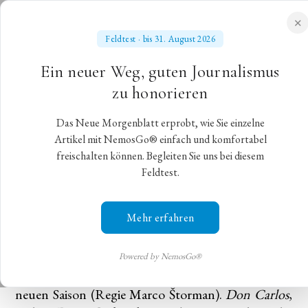
✕
Feldtest · bis 31. August 2026
NEUES MORGENBLATT
Ein neuer Weg, guten Journalismus
für gebildete Stände
zu honorieren
Das Neue Morgenblatt erprobt, wie Sie einzelne
Verdis „Don Carlos“ in Bern
Artikel mit NemosGo® einfach und komfortabel
freischalten können. Begleiten Sie uns bei diesem
Feldtest.
Zur Premiere von Verdis „Don Carlos“ in Bern
Bern,
16. Oktober 2021
,
Bernhard Metz
Mehr erfahren
Mit Verdis
Don Carlos
bringen die Bühnen Bern
mit dem Berner Symphonieorchester (BSO) unter
Powered by NemosGo®
Nicholas Carter die erste Opernproduktion der
neuen Saison (Regie Marco Štorman).
Don Carlos
,