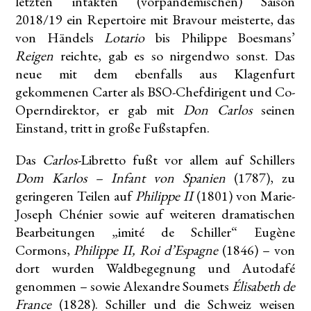
letzten intakten (vorpandemischen) Saison
2018/19 ein Repertoire mit Bravour meisterte, das
von Händels
Lotario
bis Philippe Boesmans’
Reigen
reichte, gab es so nirgendwo sonst. Das
neue mit dem ebenfalls aus Klagenfurt
gekommenen Carter als BSO-Chefdirigent und Co-
Operndirektor, er gab mit
Don Carlos
seinen
Einstand, tritt in große Fußstapfen.
Das
Carlos-
Libretto fußt vor allem auf Schillers
Dom Karlos – Infant von Spanien
(1787), zu
geringeren Teilen auf
Philippe II
(1801) von Marie-
Joseph Chénier sowie auf weiteren dramatischen
Bearbeitungen „imité de Schiller“ Eugène
Cormons,
Philippe II, Roi d’Espagne
(1846) – von
dort wurden Waldbegegnung und Autodafé
genommen – sowie Alexandre Soumets
Élisabeth de
France
(1828). Schiller und die Schweiz weisen