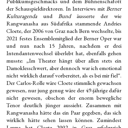
Publikumsgeschmacks und dem Bühnenschafott
der Schauspieldirektoren. In Interviews mit
Berner
Kulturagenda
und
Bund
äusserte der wie
Rangwanasha aus Südafrika stammende Andries
Cloete, der 2006 von Graz nach Bern wechselte, bis
2021 festes Ensemblemitglied der Berner Oper war
und nun nach 15 Jahren, nachdem er drei
Intendantenwechsel überlebt hat, ebenfalls gehen
musste: „Im Theater hängt über allen stets ein
Damoklesschwert, aber dennoch war ich emotional
nicht wirklich darauf vorbereitet, als es bei mir fiel“.
Der Carlos-Rolle wäre Cloete stimmlich gewachsen
gewesen, nur jung genug wäre der 49-jährige dafür
nicht gewesen, obschon der enorm bewegliche
Tenor deutlich jünger aussieht. Zusammen mit
Rangwanasha hätte das ein Paar gegeben, das sich
wirklich hätte sehen lassen können. Zumindest
Lerma hat Cloete 2002 in Graz erfolgreich